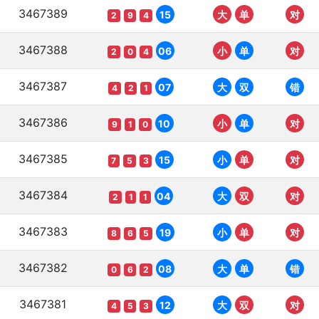
3467389
15
大
单
对
2
9
4
3467388
06
小
单
对
2
0
4
3467387
07
大
双
错
4
2
1
3467386
10
小
单
对
9
1
0
3467385
15
小
单
对
7
5
3
3467384
04
大
双
对
2
1
1
3467383
19
小
单
对
8
6
5
3467382
08
大
单
错
0
6
2
3467381
12
大
双
对
4
5
3