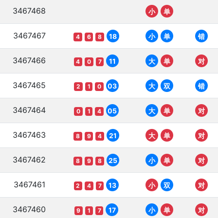
3467468
小
单
3467467
18
小
单
错
4
6
8
3467466
11
大
单
对
4
0
7
3467465
03
大
双
错
2
1
0
3467464
05
大
单
对
0
1
4
3467463
21
大
单
对
8
9
4
3467462
25
小
单
对
8
9
8
3467461
13
小
双
对
2
4
7
3467460
17
小
单
对
9
1
7