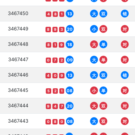
3467450
13
大
双
错
4
8
1
3467449
20
小
双
对
8
9
3
3467448
18
大
单
对
8
1
9
3467447
09
大
单
对
0
7
2
3467446
13
大
双
错
4
0
9
3467445
08
小
单
对
5
2
1
3467444
20
大
双
对
9
4
7
3467443
08
大
双
对
0
8
0