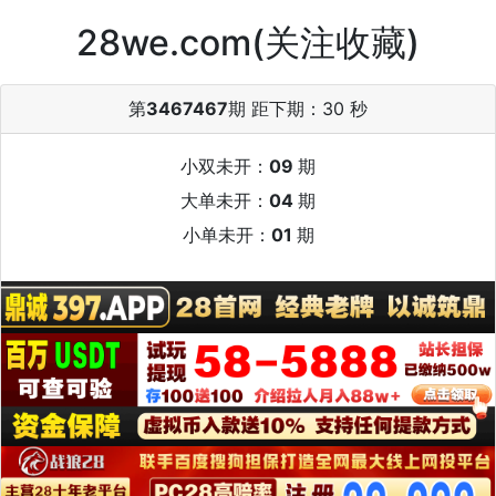
28we.com(关注收藏)
第
3467467
期 距下期：
30 秒
小双未开：
09
期
大单未开：
04
期
小单未开：
01
期