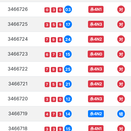
3466726
杀4N1
03
对
0
3
0
3466725
杀4N3
17
对
3
5
9
3466724
杀4N2
24
对
7
9
8
3466723
杀4N0
15
对
6
7
2
3466722
杀4N3
25
对
7
9
9
3466721
杀4N2
21
对
7
5
9
3466720
杀4N3
12
对
3
9
0
3466719
杀4N2
14
错
4
7
3
3466718
杀4N1
15
对
3
3
9