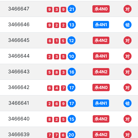
3466647
杀4N0
21
对
9
3
9
3466646
杀4N1
13
错
9
2
2
3466645
杀4N2
12
对
6
1
5
3466644
杀4N1
10
对
2
3
5
3466643
杀4N2
16
对
5
8
3
3466642
杀4N0
17
对
6
4
7
3466641
杀4N1
17
错
2
6
9
3466640
杀4N2
15
对
8
2
5
3466639
杀4N2
20
对
7
7
6