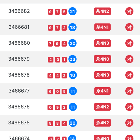
3466682
杀4N2
21
对
9
7
5
3466681
杀4N1
18
对
9
7
2
3466680
杀4N3
20
对
7
9
4
3466679
杀4N0
03
对
2
0
1
3466678
杀4N3
10
对
4
4
2
3466677
杀4N1
11
对
6
0
5
3466676
杀4N2
11
对
0
9
2
3466675
杀4N2
20
对
8
8
4
3466674
杀4N0
14
对
6
7
1