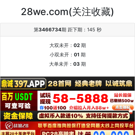
28we.com(关注收藏)
第
3466734
期 距下期：
145 秒
大双未开：
02
期
小双未开：
01
期
大单未开：
03
期